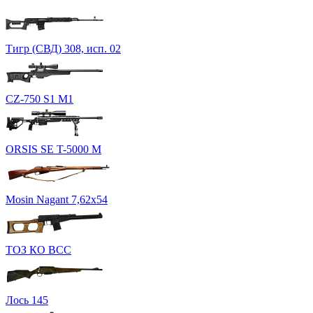
Тигр (СВД) 308, исп. 02
CZ-750 S1 M1
ORSIS SE T-5000 M
Mosin Nagant 7,62х54
ТОЗ КО ВСС
Лось 145