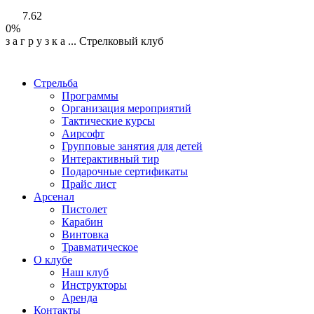
7.62
0%
з
а
г
р
у
з
к
а
...
Стрелковый клуб
Стрельба
Программы
Организация мероприятий
Тактические курсы
Аирсофт
Групповые занятия для детей
Интерактивный тир
Подарочные сертификаты
Прайс лист
Арсенал
Пистолет
Карабин
Винтовка
Травматическое
О клубе
Наш клуб
Инструкторы
Аренда
Контакты