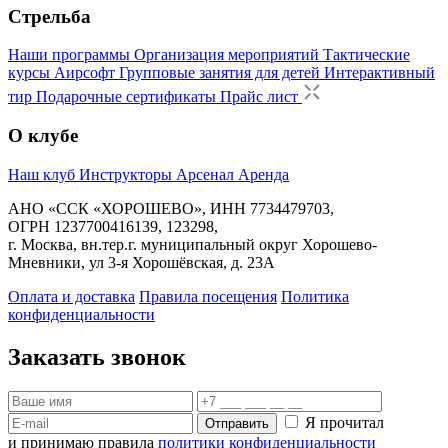
Стрельба
Наши программы
Организация мероприятий
Тактические
курсы
Аирсофт
Групповые занятия для детей
Интерактивный
тир
Подарочные сертификаты
Прайс лист
О клубе
Наш клуб
Инструкторы
Арсенал
Аренда
АНО «ССК «ХОРОШЕВО», ИНН 7734479703,
ОГРН 1237700416139, 123298,
г. Москва, вн.тер.г. муниципальный округ Хорошево-
Мневники, ул 3-я Хорошёвская, д. 23А
Оплата и доставка
Правила посещения
Политика
конфиденциальности
Заказать звонок
Я прочитал
Отправить
и принимаю правила
политики конфиденциальности