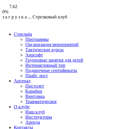
7.62
0%
з
а
г
р
у
з
к
а
...
Стрелковый клуб
Стрельба
Программы
Организация мероприятий
Тактические курсы
Аирсофт
Групповые занятия для детей
Интерактивный тир
Подарочные сертификаты
Прайс лист
Арсенал
Пистолет
Карабин
Винтовка
Травматическое
О клубе
Наш клуб
Инструкторы
Аренда
Контакты