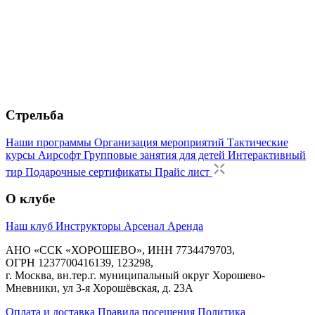
Стрельба
Наши программы
Организация мероприятий
Тактические
курсы
Аирсофт
Групповые занятия для детей
Интерактивный
тир
Подарочные сертификаты
Прайс лист
О клубе
Наш клуб
Инструкторы
Арсенал
Аренда
АНО «ССК «ХОРОШЕВО», ИНН 7734479703,
ОГРН 1237700416139, 123298,
г. Москва, вн.тер.г. муниципальный округ Хорошево-
Мневники, ул 3-я Хорошёвская, д. 23А
Оплата и доставка
Правила посещения
Политика