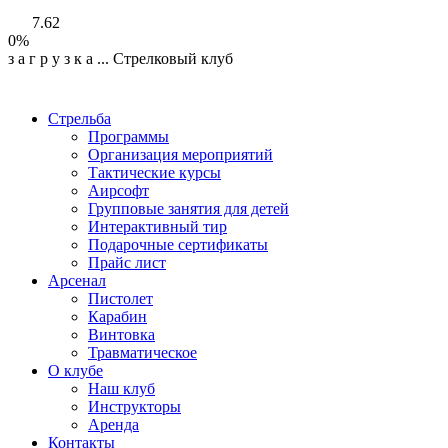
7.62
0%
з
а
г
р
у
з
к
а
...
Стрелковый клуб
Стрельба
Программы
Организация мероприятий
Тактические курсы
Аирсофт
Групповые занятия для детей
Интерактивный тир
Подарочные сертификаты
Прайс лист
Арсенал
Пистолет
Карабин
Винтовка
Травматическое
О клубе
Наш клуб
Инструкторы
Аренда
Контакты