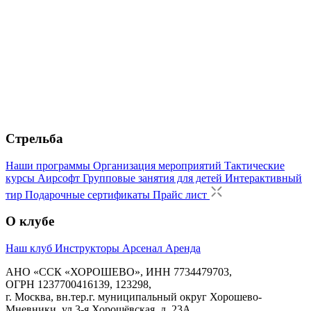
Стрельба
Наши программы
Организация мероприятий
Тактические
курсы
Аирсофт
Групповые занятия для детей
Интерактивный
тир
Подарочные сертификаты
Прайс лист
О клубе
Наш клуб
Инструкторы
Арсенал
Аренда
АНО «ССК «ХОРОШЕВО», ИНН 7734479703,
ОГРН 1237700416139, 123298,
г. Москва, вн.тер.г. муниципальный округ Хорошево-
Мневники, ул 3-я Хорошёвская, д. 23А