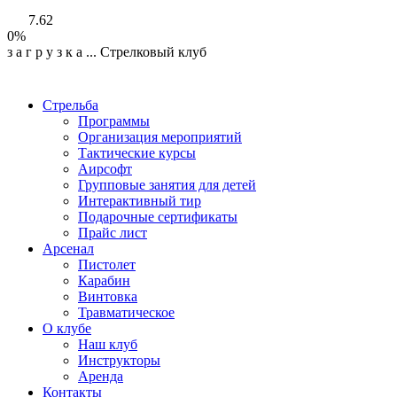
7.62
0%
з
а
г
р
у
з
к
а
...
Стрелковый клуб
Стрельба
Программы
Организация мероприятий
Тактические курсы
Аирсофт
Групповые занятия для детей
Интерактивный тир
Подарочные сертификаты
Прайс лист
Арсенал
Пистолет
Карабин
Винтовка
Травматическое
О клубе
Наш клуб
Инструкторы
Аренда
Контакты