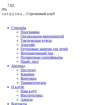
7.62
0%
з
а
г
р
у
з
к
а
...
Стрелковый клуб
Стрельба
Программы
Организация мероприятий
Тактические курсы
Аирсофт
Групповые занятия для детей
Интерактивный тир
Подарочные сертификаты
Прайс лист
Арсенал
Пистолет
Карабин
Винтовка
Травматическое
О клубе
Наш клуб
Инструкторы
Аренда
Контакты