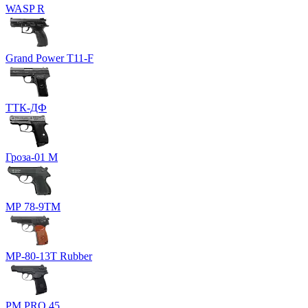
WASP R
Grand Power T11-F
ТТК-ДФ
Гроза-01 М
МР 78-9ТМ
МР-80-13Т Rubber
PM PRO 45